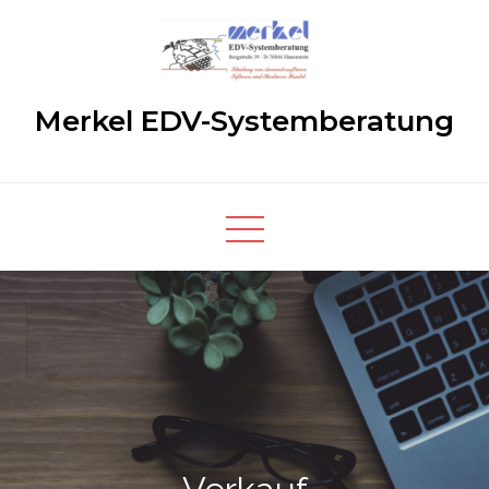
Skip
to
content
Merkel EDV-Systemberatung
immer gut beraten !