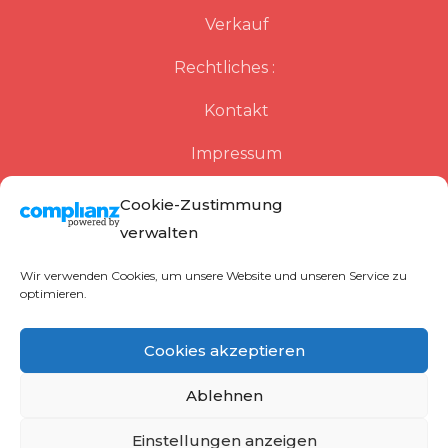
Verkauf
Rechtliches :
Kontakt
Impressum
Datenschutzerklärung
Cookie-Zustimmung
verwalten
Cookie-Richtlinie (EU)
Wir verwenden Cookies, um unsere Website und unseren Service zu
optimieren.
Cookies akzeptieren
Ablehnen
Copyright © 2021 by Merkel EDV-
Systemberatung. All rights reserved.Theme
Einstellungen anzeigen
BusinesStar by
Sensational Theme